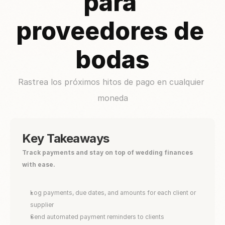
para 
proveedores de 
bodas
Rastrea los próximos hitos de pago en cualquier 
moneda
Key Takeaways
Track payments and stay on top of wedding finances 
with ease.
Log payments, due dates, and amounts for each client or 
supplier
Send automated payment reminders to clients 