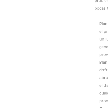
problem
bodas t
Plan
el p
un l
gene
prov
Plan
disf
abru
el di
cual
proc