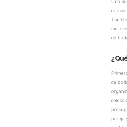
Una de
convier
The One
mejores
de bod
¿Qué
Primero
de boda
organiz
selecci
presup
pareja 