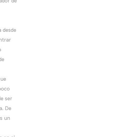
ador de 
 desde 
trar 
 
e 
ue 
poco 
e ser 
a. De 
s un 