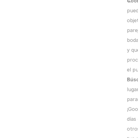
Coor
pued
obje
pare
boda
y qu
proc
el p
Bús
luga
para
¡Goo
días
otro