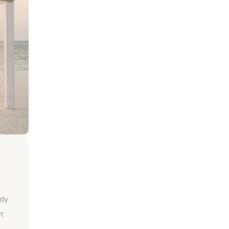
dy 
; 