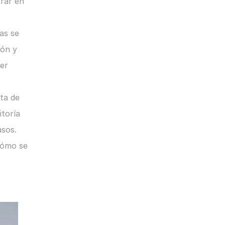
rar en 
as se 
ón y 
er 
a de 
toría 
sos. 
cómo se 