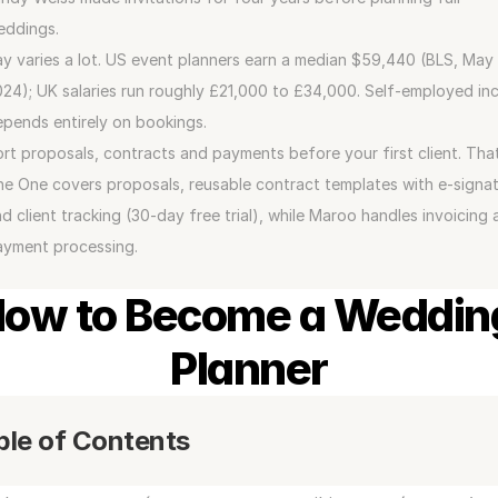
eddings.
y varies a lot. US event planners earn a median $59,440 (BLS, May 
24); UK salaries run roughly £21,000 to £34,000. Self-employed in
pends entirely on bookings.
rt proposals, contracts and payments before your first client. That’
e One covers proposals, reusable contract templates with e-signat
d client tracking (30-day free trial), while Maroo handles invoicing 
ayment processing.
ow to Become a Wedding
Planner
ble of Contents