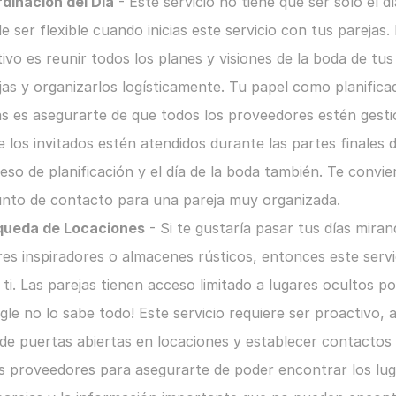
dinación del Día
 - Este servicio no tiene que ser solo el día
e ser flexible cuando inicias este servicio con tus parejas. E
tivo es reunir todos los planes y visiones de la boda de tus 
jas y organizarlos logísticamente. Tu papel como planificad
s es asegurarte de que todos los proveedores estén gesti
e los invitados estén atendidos durante las partes finales de
eso de planificación y el día de la boda también. Te convier
unto de contacto para una pareja muy organizada.
queda de Locaciones
 - Si te gustaría pasar tus días miran
res inspiradores o almacenes rústicos, entonces este servic
 ti. Las parejas tienen acceso limitado a lugares ocultos po
gle no lo sabe todo! Este servicio requiere ser proactivo, asi
 de puertas abiertas en locaciones y establecer contactos 
s proveedores para asegurarte de poder encontrar los lug