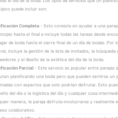
as el día de la boda. Los tipos de servicios que un planific
ípico puede incluir son:
ificación Completa
 - Esto consiste en ayudar a una pareja
rincipio hasta el final e incluye todas las tareas desde encon
ugar de boda hasta el cierre final de un día de bodas. Por lo
ral, incluye la gestión de la lista de invitados, la búsqueda d
eedores y el diseño de la estética del día de la boda.
ificación Parcial
 - Este servicio es popular entre parejas q
rutan planificando una boda pero que pueden sentirse un 
madas con aspectos que solo podrían disfrutar. Esto pued
seño del día o la logística del día y cualquier cosa intermedi
quier manera, la pareja disfruta involucrarse y realmente e
eso colaborativo.