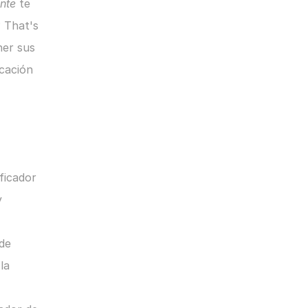
nte
 te 
 That's 
er sus 
cación 
icador 
 
de 
a 