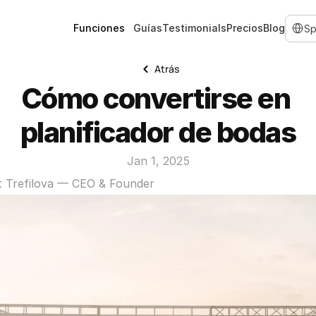
Select 
Funciones
Guías
Testimonials
Precios
Blog
Atrás
Cómo convertirse en 
planificador de bodas
Jan 1, 2025
t Trefilova — CEO & Founder