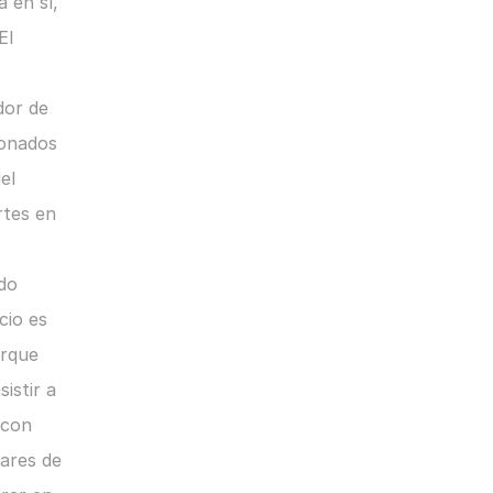
 en sí, 
l 
or de 
onados 
l 
tes en 
do 
io es 
rque 
stir a 
con 
ares de 