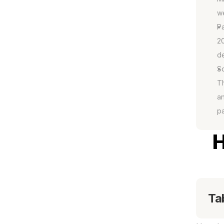
w
Pa
20
de
So
Th
an
p
H
Ta