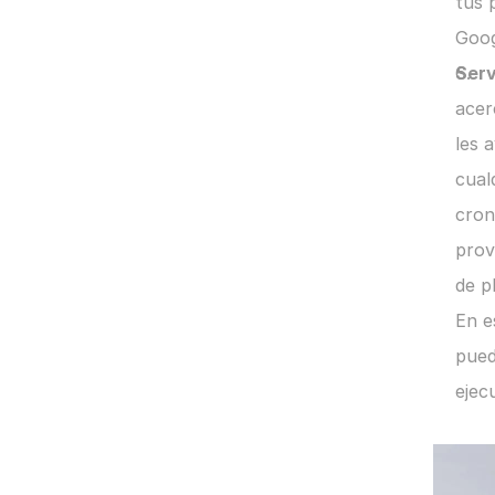
tus 
Goog
Serv
acer
les 
cual
cron
prov
de p
En e
pued
ejec