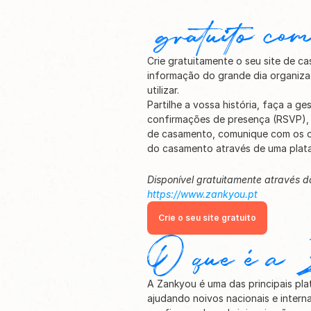
 gratuito c
Crie gratuitamente o seu site de c
informação do grande dia organizad
utilizar.
Partilhe a vossa história, faça a g
confirmações de presença (RSVP), o
de casamento, comunique com os co
do casamento através de uma plata
https://www.zankyou.pt
Crie o seu site gratuito
O que é a
A Zankyou é uma das principais pl
ajudando noivos nacionais e intern