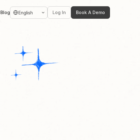
Select Language
g
Blog
Log In
Book A Demo
English