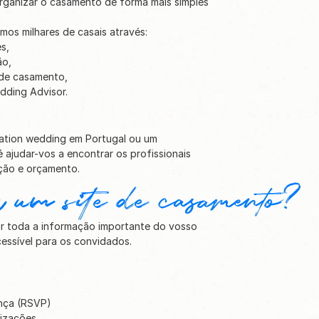
organizar o casamento de forma mais simples 
os milhares de casais através:
s,
ão,
 de casamento,
dding Advisor.
ation wedding em Portugal ou um 
 ajudar-vos a encontrar os profissionais 
ação e orçamento.
 um site de casamento?
r toda a informação importante do vosso 
essível para os convidados.
nça (RSVP)
lizações