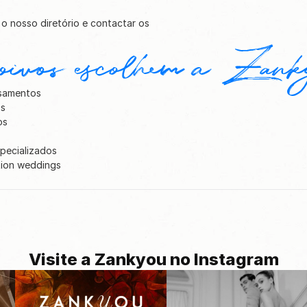
 nosso diretório e contactar os 
noivos escolhem a Zan
asamentos
os
os
specializados
tion weddings
Visite a Zankyou no Instagram