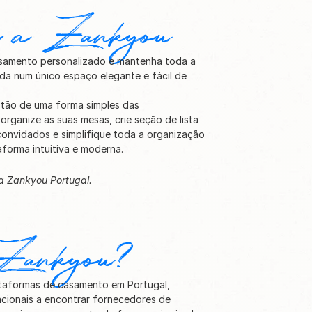
om a Zankyou
asamento personalizado e mantenha toda a 
a num único espaço elegante e fácil de 
estão de uma forma simples das 
rganize as suas mesas, crie seção de lista 
nvidados e simplifique toda a organização 
forma intuitiva e moderna.
Disponível gratuitamente através da Zankyou Portugal. 
 Zankyou?
ataformas de casamento em Portugal, 
acionais a encontrar fornecedores de 