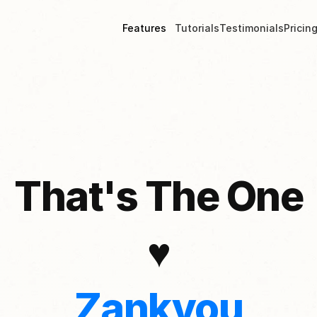
Features
Tutorials
Testimonials
Pricin
That's The One
♥
Zankyou